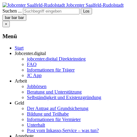
Jobcenter Saalfeld-Rudolstadt
Suchen ...
Los
bar
bar
bar
×
Menü
Start
Jobcenter.digital
jobcenter.digital Direkteinstieg
FAQ
Informationen für Träger
JC App
Arbeit
Jobbörsen
Beratung und Unterstützung
Selbständigkeit und Existenzgründung
Geld
Der Antrag auf Grundsicherung
Bildung und Teilhabe
Informationen für Vermieter
Unterhalt
Post vom Inkasso-Service – was tun?
Angebote