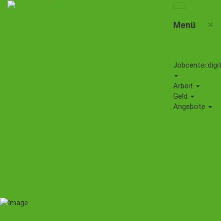
Jobcenter
Saalfeld-Rudolstadt
×
Menü
Start
Jobcenter.digit
Arbeit
Geld
Angebote
Formulare
FAQ
Kontakt